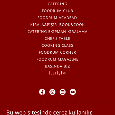
CATERING
FOODRUM CLUB
FOODRUM ACADEMY
KİRALA&PİŞİR|BOOK&COOK
CATERING EKİPMAN KİRALAMA
CHEF'S TABLE
COOKING CLASS
FOODRUM CORNER
FOODRUM MAGAZINE
BASINDA BİZ
İLETİŞİM
Foodrum Culinary Park
Bu web sitesinde çerez kullanılır.
Konacık, Adliye Caddesi No: 1/A,