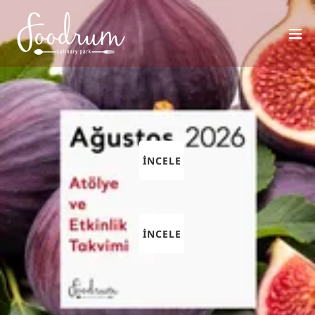
Bodrum'un i
gastronom
eğitimi merk